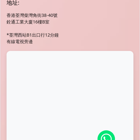
地址:
香港荃灣柴灣角街38-40號
銓通工業大廈16樓B室
*荃灣西站B1出口行12分鐘
有線電視旁邊