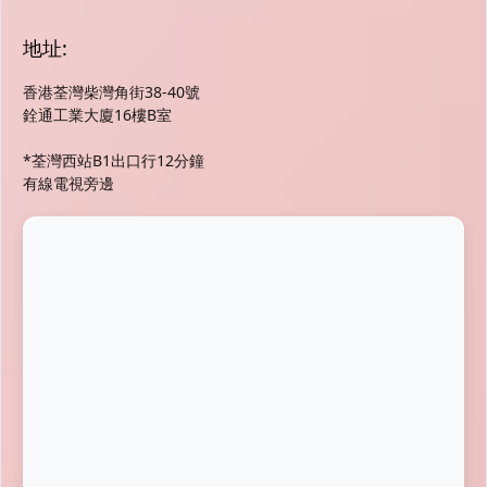
地址:
香港荃灣柴灣角街38-40號
銓通工業大廈16樓B室
*荃灣西站B1出口行12分鐘
有線電視旁邊