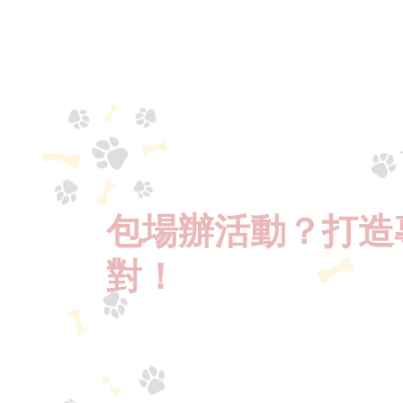
光，留下美好回憶。
可依需求
動策劃，
包場辦活動？打造
對！