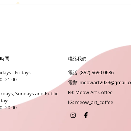
時間
聯絡我們
ays - Fridays
電話: (852) 5690 0686
0 -21:00
電郵: meowart2023@gmail.
FB: Meow Art Coffee
rdays, Sundays and Public
idays
IG: meow_art_coffee
0 -20:00