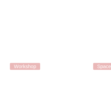
Workshop
Space
工作坊
寬敞
舉辦多種手作活動，如3D+2D拉花
作為獨具
工作坊、浮遊花、立體肌理畫及節日
適的環境
主題工作坊等。另外還設有不同類型
聚會及公
的親子工作坊，為親子打造創意時
務，讓您