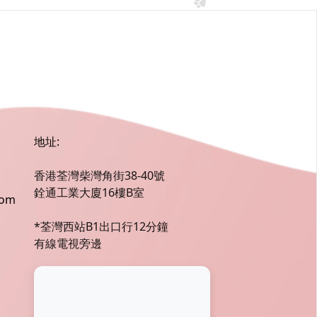
地址:
香港荃灣柴灣角街38-40號
銓通工業大廈16樓B室
com
*荃灣西站B1出口行12分鐘
有線電視旁邊