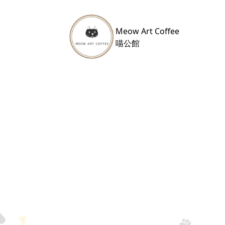
Meow Art Coffee
​喵公館