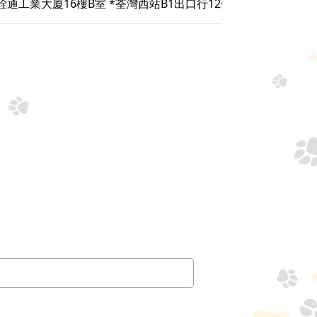
 銓通工業大廈16樓B室 *荃灣西站B1出口行12分鐘 有線電視旁邊