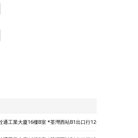
 銓通工業大廈16樓B室 *荃灣西站B1出口行12分鐘 有線電視旁邊