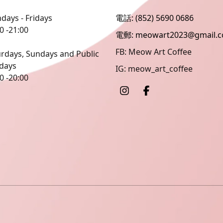
ays - Fridays
電話: (852) 5690 0686
0 -21:00
電郵: meowart2023@gmail.
FB: Meow Art Coffee
rdays, Sundays and Public
idays
IG: meow_art_coffee
0 -20:00