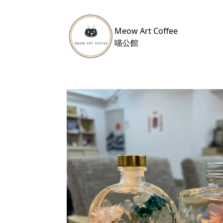
Meow Art Coffee
​喵公館