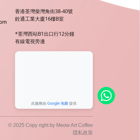
香港荃灣柴灣角街38-40號
銓通工業大廈16樓B室
com
*荃灣西站B1出口行12分鐘
有線電視旁邊
此服務由
Google 地圖
提供
© 2025 Copy right by Meow Art Coffee
隱私政策