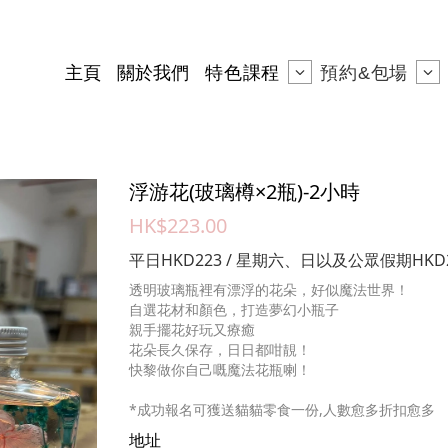
主頁
關於我們
特色課程
預約&包場
浮游花(玻璃樽×2瓶)-2小時
HK$223.00
平日HKD223 / 星期六、日以及公眾假期HKD
透明玻璃瓶裡有漂浮的花朵，好似魔法世界！
自選花材和顏色，打造夢幻小瓶子
親手擺花好玩又療癒
花朵長久保存，日日都咁靚！
快黎做你自己嘅魔法花瓶喇！
*成功報名可獲送貓貓零食一份,人數愈多折扣愈多
地址