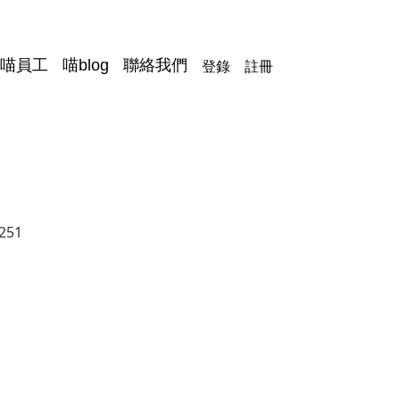
登錄
註冊
喵員工
喵blog
聯絡我們
251