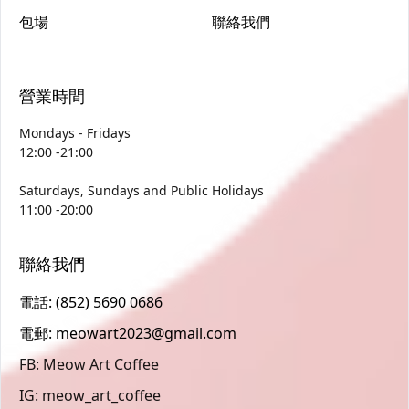
包場
聯絡我們
營業時間
Mondays - Fridays
12:00 -21:00
Saturdays, Sundays and Public Holidays
11:00 -20:00
聯絡我們
電話: (852) 5690 0686
電郵: meowart2023@gmail.com
FB: Meow Art Coffee
IG: meow_art_coffee