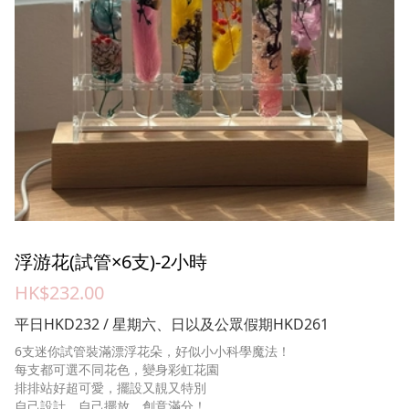
浮游花(試管×6支)-2小時
HK$232.00
平日HKD232 / 星期六、日以及公眾假期HKD261
6支迷你試管裝滿漂浮花朵，好似小小科學魔法！
每支都可選不同花色，變身彩虹花園
排排站好超可愛，擺設又靚又特別
自己設計、自己擺放，創意滿分！