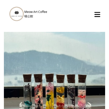
Meow Art Coffee
​喵公館