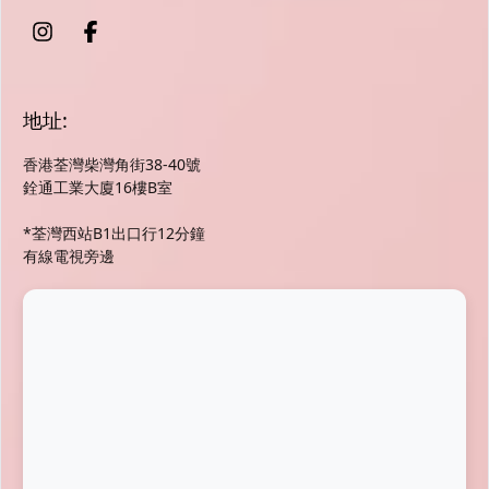
地址:
香港荃灣柴灣角街38-40號
銓通工業大廈16樓B室
*荃灣西站B1出口行12分鐘
有線電視旁邊