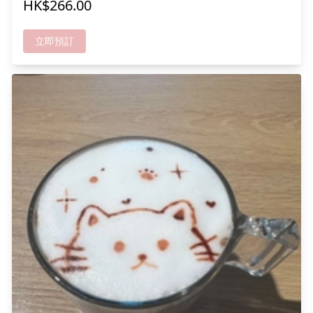
HK$266.00
卡，超可愛！ 快D黎一齊打造杯中小貓咪，留低甜蜜回憶啦! *
成功報名可獲送甜品及貓貓零食一份,人數愈多折扣愈多
立即預訂