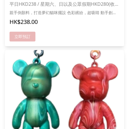
平日HKD238 / 星期六、日以及公眾假期HKD280(收費
已包1大小入場費)
親手倒顏料，打造夢幻貓咪擺設 色彩繽紛，超吸睛 動手創
作，樂趣滿分 放係枱上，日日陪住你 *成功報名可獲送甜品及
HK$238.00
貓貓零食一份,人數愈多折扣愈多
立即預訂