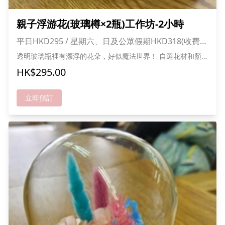
親子浮游花(玻璃樽×2瓶)工作坊-2小時
平日HKD295 / 星期六、日及公眾假期HKD318(收費已
包1大1小入場費)
透明玻璃瓶裡有漂浮的花朵，好似魔法世界！ 自選花材和顏
色，打造夢幻小瓶子 親手擺花好玩又療癒 花朵長久保存，日
HK$295.00
日都咁靚！ 快黎做你自己嘅魔法花瓶喇！ *成功報名可獲送甜
品及貓貓零食一份,人數愈多折扣愈多
立即預訂