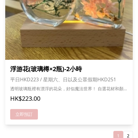
浮游花(玻璃樽×2瓶)-2小時
平日HKD223 / 星期六、日以及公眾假期HKD251
透明玻璃瓶裡有漂浮的花朵，好似魔法世界！ 自選花材和顏
色，打造夢幻小瓶子 親手擺花好玩又療癒 花朵長久保存，日
HK$223.00
日都咁靚！ 快黎做你自己嘅魔法花瓶喇！ *成功報名可獲送貓
貓零食一份,人數愈多折扣愈多
立即預訂
1
2