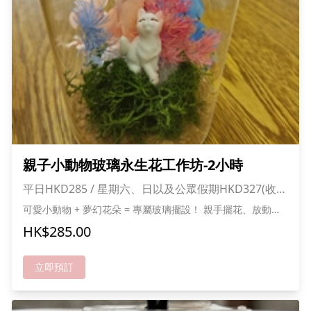
親子小動物玻璃永生花工作坊-2小時
平日HKD285 / 星期六、日以及公眾假期HKD327(收費
已包1大1小入場費)
可愛小動物 + 夢幻花朵 = 專屬玻璃擺設！ 親手擺花、放動
物，打造童話感場景 永生花不凋謝，長久保存美麗 每個作品
HK$285.00
都獨一無二，超治癒！ 快黎創作你嘅小動物花園喇! *成功報
名可獲送甜品及貓貓零食一份,人數愈多折扣愈多
立即預訂