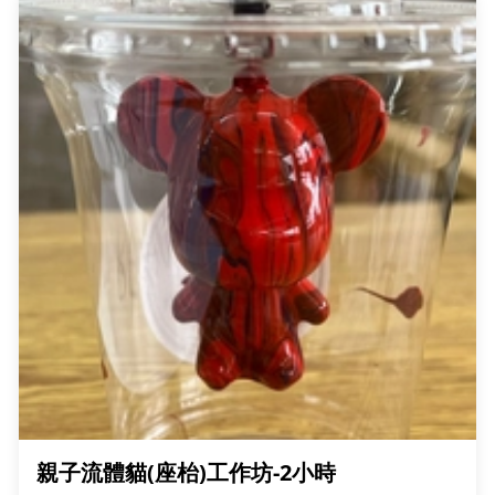
親子流體貓(座枱)工作坊-2小時