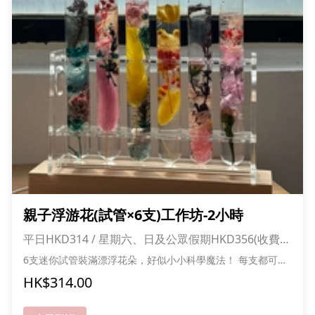
親子浮游花(試管×6支)工作坊-2小時
平日HKD314 / 星期六、日及公眾假期HKD356(收費已
包1大1小入場費)
6支迷你試管裝滿漂浮花朵，好似小小科學魔法！ 每支都可選
不同花色，變身彩虹花園 排排站好超可愛，擺設又靚又特別
HK$314.00
自己設計、自己擺放，創意滿分！ 快黎做你專屬的花花實驗室
喇! *成功報名可獲送甜品及貓貓零食一份,人數愈多折扣愈多