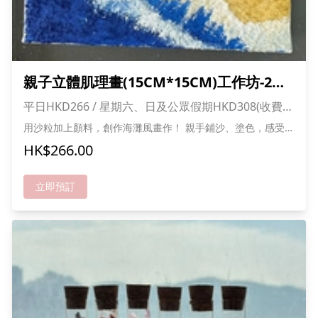
親子立體肌理畫(15CM*15CM)工作坊-2小
時
平日HKD266 / 星期六、日及公眾假期HKD308(收費已
包1大1小入場費)
用沙粒加上顏料，創作海灘風畫作！ 親手鋪沙、塗色，感受立
體質感 海洋主題，充滿夏日氣氛 發揮創意，每幅畫都獨一無
HK$266.00
二 令畫面真係「摸得見」！ *成功報名可獲送甜品及貓貓零
食一份,人數愈多折扣愈多
立即預訂