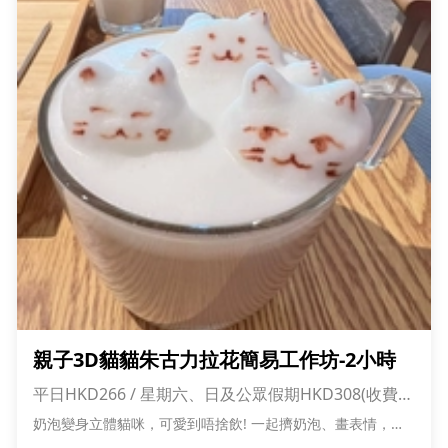
親子3D貓貓朱古力拉花簡易工作坊-2小時
平日HKD266 / 星期六、日及公眾假期HKD308(收費已
包1大1小入場費)
奶泡變身立體貓咪，可愛到唔捨飲! 一起擠奶泡、畫表情，創
作專屬貓貓 趣味滿分、親子互動超溫馨 完成仲可以影相打