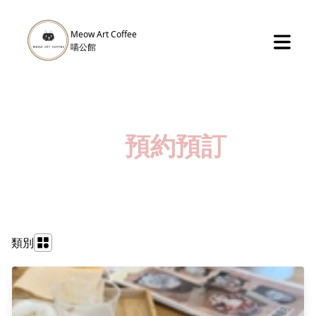
Meow Art Coffee
​喵公館
預約預訂
類別