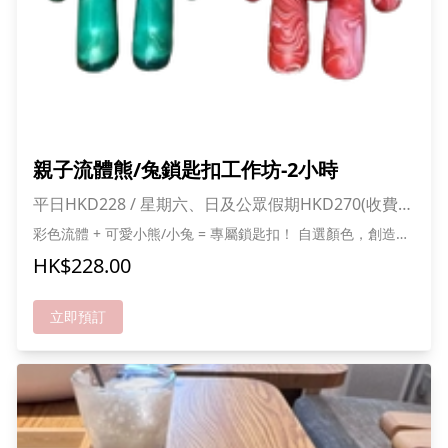
親子流體熊/兔鎖匙扣工作坊-2小時
平日HKD228 / 星期六、日及公眾假期HKD270(收費已
包1大1小入場費)
彩色流體 + 可愛小熊/小兔 = 專屬鎖匙扣！ 自選顏色，創造獨
一無二 親手製作，好玩又有成就感 *成功報名可獲送甜品及貓
HK$228.00
貓零食一份,人數愈多折扣愈多
立即預訂