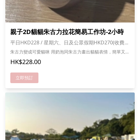
親子2D貓貓朱古力拉花簡易工作坊-2小時
平日HKD228 / 星期六、日及公眾假期HKD270(收費已
包1大1小入場費)
朱古力變成可愛貓咪 用奶泡同朱古力畫出貓貓表情，簡單又好
玩～ 親子同樂、創意滿分 完成後記得能影照打卡， 留低甜蜜
HK$228.00
回憶！ 快D黎畫出屬於你地嘅幸福貓貓咖啡! *成功報名可獲送
甜品及貓貓零食一份,人數愈多折扣愈多
立即預訂