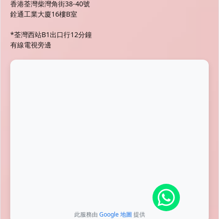
香港荃灣柴灣角街38-40號
銓通工業大廈16樓B室
*荃灣西站B1出口行12分鐘
有線電視旁邊
此服務由
Google 地圖
提供