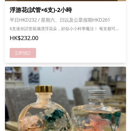
浮游花(試管×6支)-2小時
平日HKD232 / 星期六、日以及公眾假期HKD261
6支迷你試管裝滿漂浮花朵，好似小小科學魔法！ 每支都可選
不同花色，變身彩虹花園 排排站好超可愛，擺設又靚又特別
HK$232.00
自己設計、自己擺放，創意滿分！ 快黎做你專屬的花花實驗室
喇! *成功報名可獲送貓貓零食一份,人數愈多折扣愈多
立即預訂