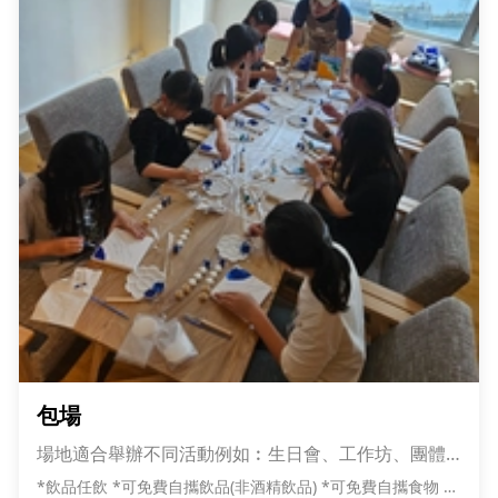
包場
場地適合舉辦不同活動例如︰生日會、工作坊、團體
訓練、求婚、攝影活動等(包場服務需以兩小時起計算)
*飲品任飲 *可免費自攜飲品(非酒精飲品) *可免費自攜食物 *