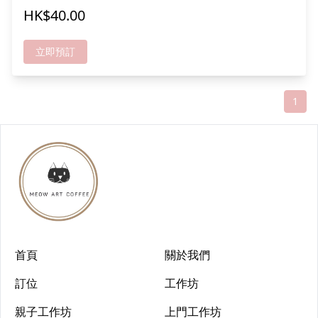
提供美食到會預訂服務 *免切餅費 *設有工作坊參加 *提供場
HK$40.00
地佈置服務 *免費無線網絡上網 / Free Wifi *免費借Board
Games *獨立整潔洗手間 *大廈外附近有位置可供泊車
立即預訂
1
首頁
關於我們
訂位
工作坊
親子工作坊
上門工作坊