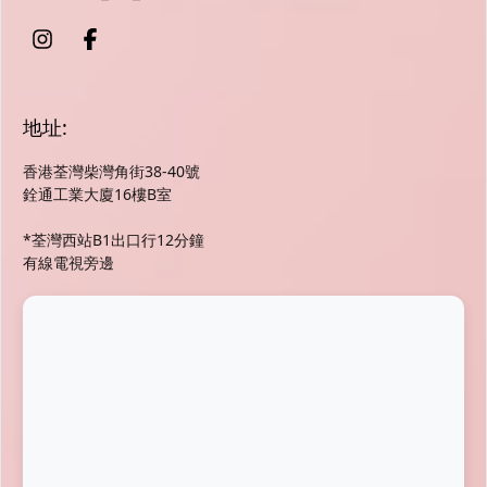
地址:
香港荃灣柴灣角街38-40號
銓通工業大廈16樓B室
*荃灣西站B1出口行12分鐘
有線電視旁邊