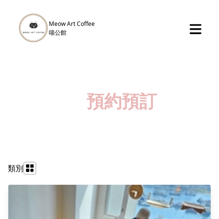
Meow Art Coffee
​喵公館
預約預訂
類別