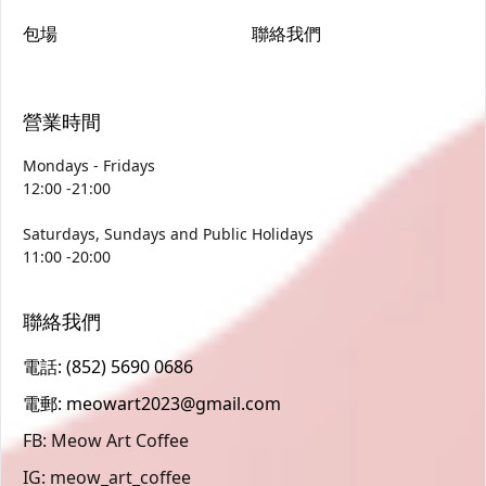
包場
聯絡我們
營業時間
Mondays - Fridays
12:00 -21:00
Saturdays, Sundays and Public Holidays
11:00 -20:00
聯絡我們
電話: (852) 5690 0686
電郵: meowart2023@gmail.com
FB: Meow Art Coffee
IG: meow_art_coffee